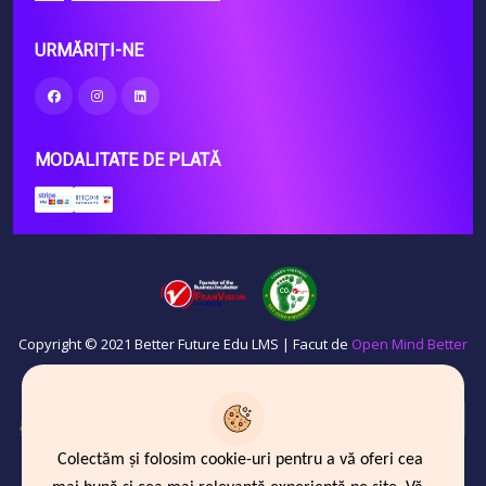
URMĂRIȚI-NE
MODALITATE DE PLATĂ
Copyright © 2021 Better Future Edu LMS | Facut de
Open Mind Better
Future
OID
: E10299206
and
PIC
: 887144832
Colectăm și folosim cookie-uri pentru a vă oferi cea