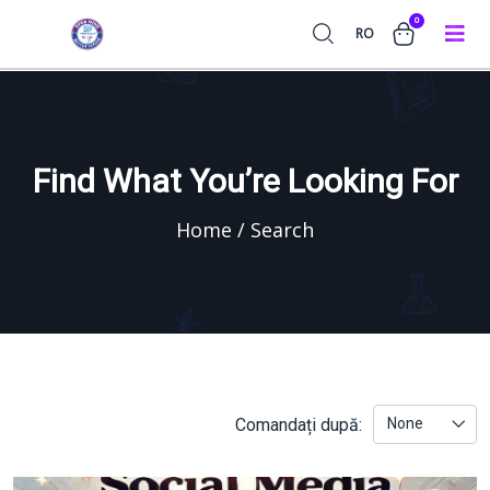
0
RO
Find What You’re Looking For
Home / Search
Comandați după:
None