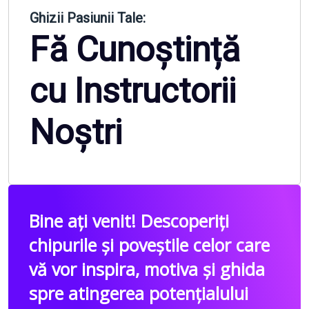
Ghizii Pasiunii Tale:
Fă Cunoștință
cu Instructorii
Noștri
Bine ați venit! Descoperiți
chipurile și poveștile celor care
vă vor inspira, motiva și ghida
spre atingerea potențialului