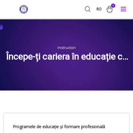
0
RO
Instructori
Începe-ți cariera în educație cu
noi.
Programele de educație și formare profesională