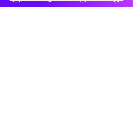
Despre noi
Educația profesională este un pilon esențial pentru o carieră de succes.
Platforma de e-learning LMS betterfutureedu.com îți oferă o modalitate
flexibilă, eficientă și accesibilă de a-ți dezvolta abilitățile și de a-ți atinge
obiectivele profesionale. Descoperă acum cursurile de pe
betterfutureedu.com și fă primul pas spre un viitor mai luminos!
Nu pierde nicio noutate!
Perfecționează-te cu cursurile noastre avansate și excelează în
carieră