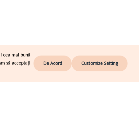
ri cea mai bună
De Acord
Customize Setting
ăm să acceptați