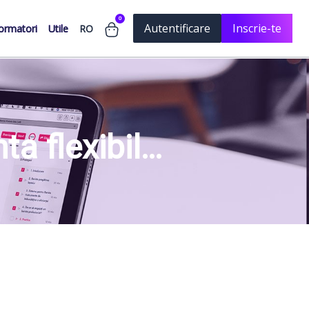
0
Autentificare
Inscrie-te
RO
ormatori
Utile
ta flexibila