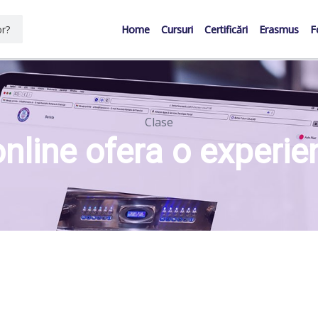
Home
Cursuri
Certificări
Erasmus
F
Clase
nline ofera o experien
si captivanta.