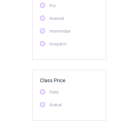
Social Media
Pro
Avansat
Intermediar
Incepător
Class Price
Plătit
Gratuit