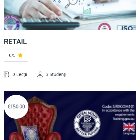
RETAIL
0/5
0 Lecții
3 Studenți
€150.00