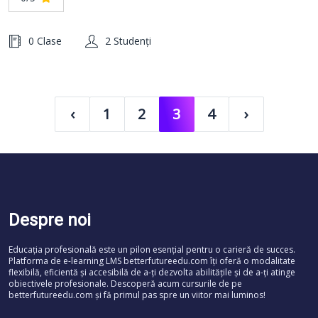
0 Clase
2 Studenți
‹
1
2
3
4
›
Despre noi
Educația profesională este un pilon esențial pentru o carieră de succes.
Platforma de e-learning LMS betterfutureedu.com îți oferă o modalitate
flexibilă, eficientă și accesibilă de a-ți dezvolta abilitățile și de a-ți atinge
obiectivele profesionale. Descoperă acum cursurile de pe
betterfutureedu.com și fă primul pas spre un viitor mai luminos!