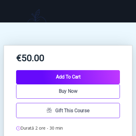
€50.00
Add To Cart
Buy Now
Gift This Course
Durată 2 ore - 30 min