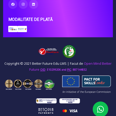
MODALITATE DE PLATĂ
Copyright © 2021 Better Future Edu LMS | Facut de
Open Mind Better
Future
OID
: E10299206
and
PIC
: 887144832