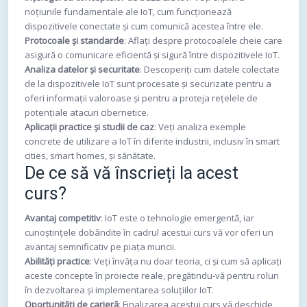
noțiunile fundamentale ale IoT, cum funcționează
dispozitivele conectate și cum comunică acestea între ele.
Protocoale și standarde
: Aflați despre protocoalele cheie care
asigură o comunicare eficientă și sigură între dispozitivele IoT.
Analiza datelor și securitate
: Descoperiți cum datele colectate
de la dispozitivele IoT sunt procesate și securizate pentru a
oferi informații valoroase și pentru a proteja rețelele de
potențiale atacuri cibernetice.
Aplicații practice și studii de caz
: Veți analiza exemple
concrete de utilizare a IoT în diferite industrii, inclusiv în smart
cities, smart homes, și sănătate.
De ce să vă înscrieți la acest
curs?
Avantaj competitiv
: IoT este o tehnologie emergentă, iar
cunoștințele dobândite în cadrul acestui curs vă vor oferi un
avantaj semnificativ pe piața muncii.
Abilități practice
: Veți învăța nu doar teoria, ci și cum să aplicați
aceste concepte în proiecte reale, pregătindu-vă pentru roluri
în dezvoltarea și implementarea soluțiilor IoT.
Oportunități de carieră
: Finalizarea acestui curs vă deschide