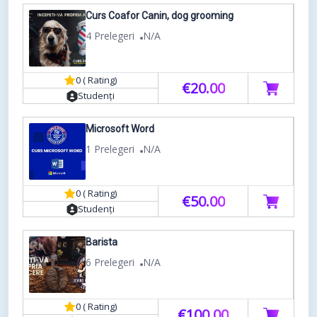
Curs Coafor Canin, dog grooming
4 Prelegeri
N/A
0 ( Rating)
€20.00
Studenți
Microsoft Word
1 Prelegeri
N/A
0 ( Rating)
€50.00
Studenți
Barista
6 Prelegeri
N/A
0 ( Rating)
€100.00