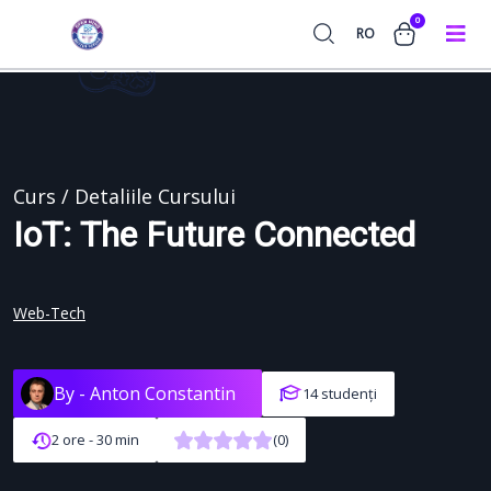
0
RO
Curs / Detaliile Cursului
IoT: The Future Connected
Web-Tech
By -
Anton Constantin
14 studenți
2 ore - 30 min
(0)