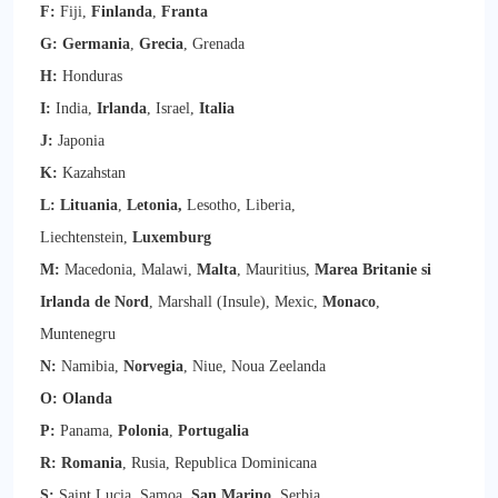
F:
Fiji,
Finlanda
,
Franta
G: Germania
,
Grecia
, Grenada
H:
Honduras
I:
India,
Irlanda
, Israel,
Italia
J:
Japonia
K:
Kazahstan
L:
Lituania
,
Letonia,
Lesotho, Liberia,
Liechtenstein,
Luxemburg
M:
Macedonia, Malawi,
Malta
, Mauritius,
Marea Britanie si
Irlanda de Nord
, Marshall (Insule), Mexic,
Monaco
,
Muntenegru
N:
Namibia,
Norvegia
, Niue, Noua Zeelanda
O: Olanda
P:
Panama,
Polonia
,
Portugalia
R:
Romania
, Rusia, Republica Dominicana
S:
Saint Lucia, Samoa,
San Marino
, Serbia,