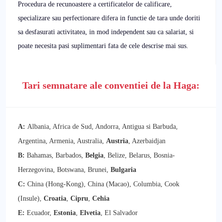
Procedura de recunoastere a certificatelor de calificare,
specializare sau perfectionare difera in functie de tara unde doriti
sa desfasurati activitatea, in mod independent sau ca salariat, si
poate necesita pasi suplimentari fata de cele descrise mai sus.
Tari semnatare ale conventiei de la Haga:
A:
Albania, Africa de Sud, Andorra, Antigua si Barbuda,
Argentina, Armenia, Australia,
Austria
, Azerbaidjan
B:
Bahamas, Barbados,
Belgia
, Belize, Belarus, Bosnia-
Herzegovina, Botswana, Brunei,
Bulgaria
C:
China (Hong-Kong), China (Macao), Columbia, Cook
(Insule),
Croatia
,
Cipru
,
Cehia
E:
Ecuador,
Estonia
,
Elvetia
, El Salvador