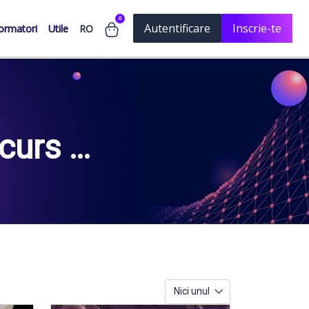
0
Autentificare
Inscrie-te
RO
ormatori
Utile
curs si
Nici unul