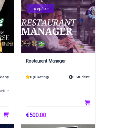
Incepător
Restaurant Manager
udenți
0 (0 Rating)
1 Studenți
Better
i o
€500.00