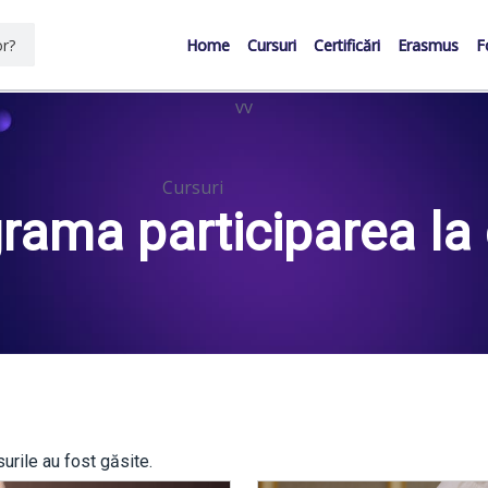
Home
Cursuri
Certificări
Erasmus
F
vv
Cursuri
rama participarea la 
udiul oricand doriti
urile au fost găsite.