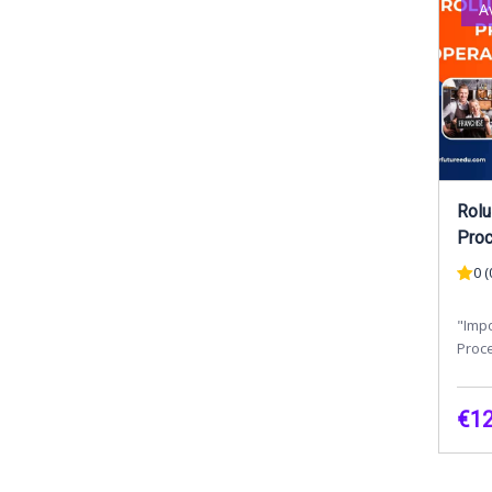
A
Rolu
Proc
Fran
0 (
"Impo
Proce
Fran
ați v
€12