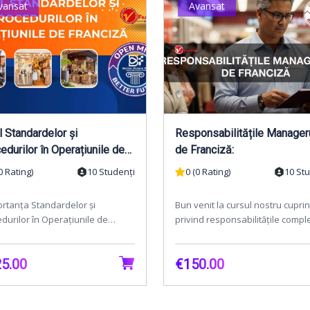
vansat
Avansat
l Standardelor și
Responsabilitățile Manager
edurilor în Operațiunile de
de Franciză:
ciză
0 Rating)
10 Studenți
0 (0 Rating)
10 St
rtanța Standardelor și
Bun venit la cursul nostru cupri
durilor în Operațiunile de
privind responsabilitățile compl
ciză pentru Succes Maxim"Bine
ale managerilor de franciză! Ace
enit la cursul compre...
curs aprof...
5.00
€150.00