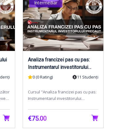
Intermediar
ului
Analiza francizei pas cu pas:
Instrumentarul investitorului
precaut
udenți
0 (0 Rating)
11 Studenți
nzător
Cursul "Analiza francizei pas cu pas:
exe
Instrumentarul investitorului
st
precaut" abordează importanța
procesului de due dili...
€75.00