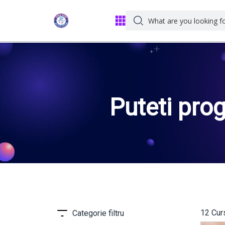
Puteti prog
st
12 Curs
Categorie filtru