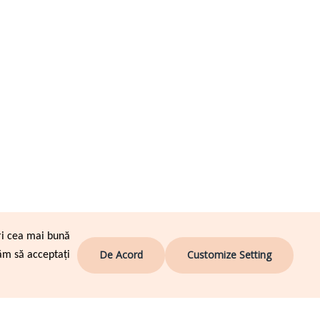
ri cea mai bună
De Acord
Customize Setting
ăm să acceptați