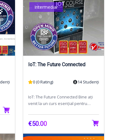
Intermediar
IoT: The Future Connected
udenți
0 (0 Rating)
14 Studenți
IoT: The Future Connected Bine ați
venit la un curs esențial pentru
viitorul tehnologiei - IoT: The Future
Connected! În...
€50.00