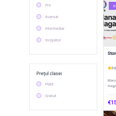
Social Media
Pro
A
Avansat
Intermediar
Incepător
Stor
0 (
Prețul clasei
Mana
Plătit
maga
zi al
Gratuit
este 
€15
gesti