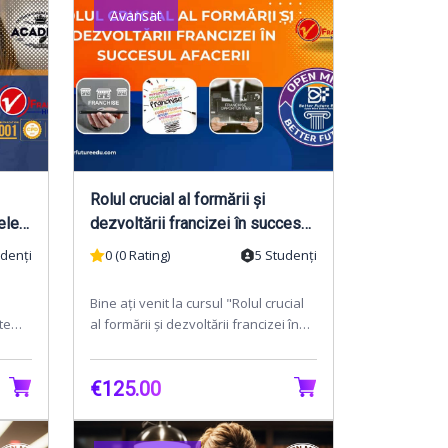
Avansat
Rolul crucial al formării și
ele
dezvoltării francizei în succesul
afacerii
udenți
0 (0 Rating)
5 Studenți
Bine ați venit la cursul "Rolul crucial
te
al formării și dezvoltării francizei în
ctiv
succesul afacerii"!În lumea afacerilor
d...
€125.00