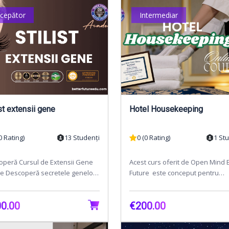
ncepător
Intermediar
Stilist extensii gene
Hotel Housekeeping
0 Rating)
13 Studenți
0 (0 Rating)
1 St
operă Cursul de Extensii Gene
Acest curs oferit de Open Mind 
ne Descoperă secretele genelor
Future este conceput pentru
cte cu cursul nostru online de
începători, cu scopul de a le ofer
sii Gene!...
înțelegere fund...
0.00
€200.00