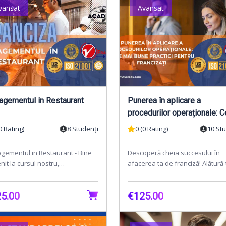
vansat
Avansat
gementul in Restaurant
Punerea în aplicare a
procedurilor operaționale: C
mai bune practici pentru
0 Rating)
8 Studenți
0 (0 Rating)
10 St
francizați
gementul in Restaurant - Bine
Descoperă cheia succesului în
enit la cursul nostru,
afacerea ta de franciză! Alătură-
agementul in Restaurant".
cursului nostru puternic și intera
 curs cuprinzător este...
**"Punerea în a...
5.00
€125.00