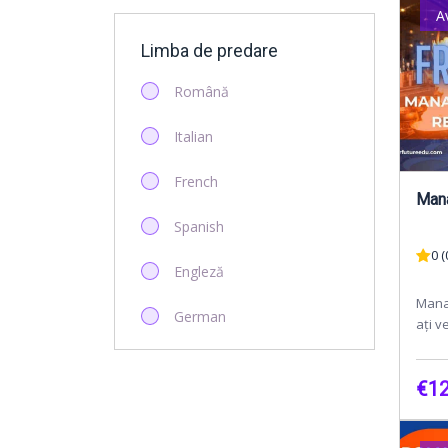
A
Limba de predare
Română
Italian
French
Mana
Spanish
0 (
Engleză
Mana
German
ați v
"Man
Acest
€12