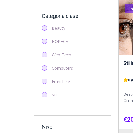
I
Categoria clasei
Beauty
HORECA
Web-Tech
Computers
0 (
Franchise
Desc
SEO
Onli
perfe
Startup
Exten
€20
Antreprenoriat
Nivel