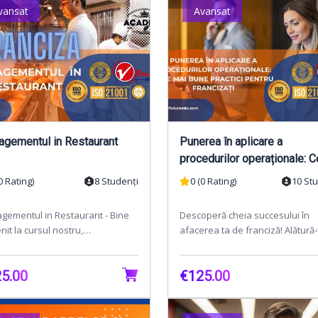
vansat
Avansat
gementul in Restaurant
Punerea în aplicare a
procedurilor operaționale: C
mai bune practici pentru
0 Rating)
8 Studenți
0 (0 Rating)
10 St
francizați
gementul in Restaurant - Bine
Descoperă cheia succesului în
enit la cursul nostru,
afacerea ta de franciză! Alătură-
agementul in Restaurant".
cursului nostru puternic și intera
 curs cuprinzător este...
**"Punerea în a...
5.00
€125.00