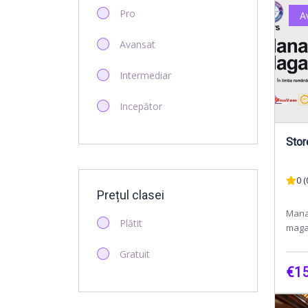
Social Media
Pro
A
Avansat
Intermediar
Incepător
Stor
0 (
Prețul clasei
Mana
Plătit
maga
zi al
Gratuit
este 
€15
gesti