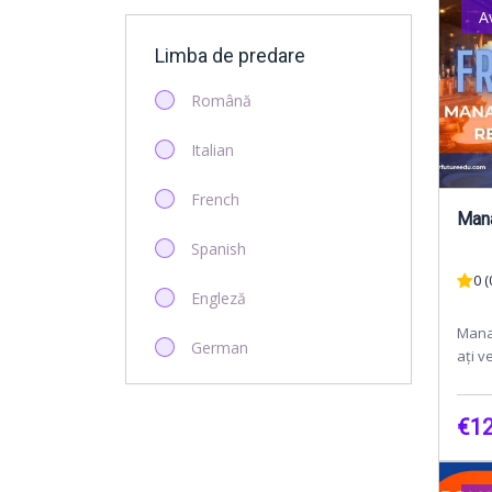
A
Limba de predare
Română
Italian
French
Mana
Spanish
0 (
Engleză
Mana
German
ați v
"Man
Acest
€12