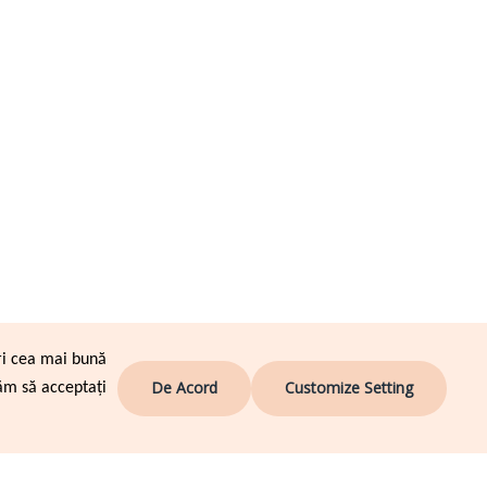
ri cea mai bună
De Acord
Customize Setting
ăm să acceptați