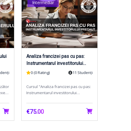
Intermediar
ului
Analiza francizei pas cu pas:
Instrumentarul investitorului
precaut
udenți
0 (0 Rating)
11 Studenți
nzător
Cursul "Analiza francizei pas cu pas:
exe
Instrumentarul investitorului
st
precaut" abordează importanța
procesului de due dili...
€75.00