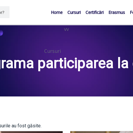
Home
Cursuri
Certificări
Erasmus
F
vv
Cursuri
rama participarea la 
udiul oricand doriti
urile au fost găsite.