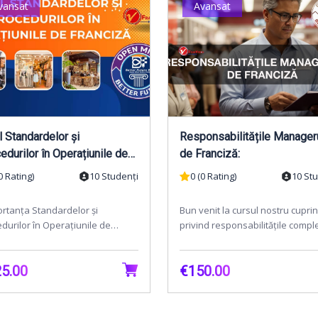
vansat
Avansat
l Standardelor și
Responsabilitățile Manager
edurilor în Operațiunile de
de Franciză:
ciză
0 Rating)
10 Studenți
0 (0 Rating)
10 St
rtanța Standardelor și
Bun venit la cursul nostru cupri
durilor în Operațiunile de
privind responsabilitățile compl
ciză pentru Succes Maxim"Bine
ale managerilor de franciză! Ace
enit la cursul compre...
curs aprof...
5.00
€150.00