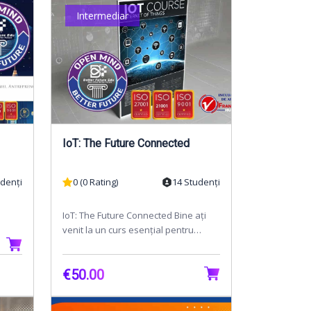
Intermediar
IoT: The Future Connected
udenți
0 (0 Rating)
14 Studenți
IoT: The Future Connected Bine ați
venit la un curs esențial pentru
viitorul tehnologiei - IoT: The Future
Connected! În...
€50.00