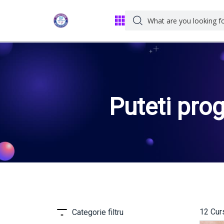
Puteti prog
st
12 Curs
Categorie filtru