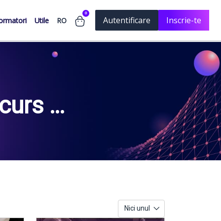
0
Autentificare
Inscrie-te
RO
ormatori
Utile
curs si
Nici unul