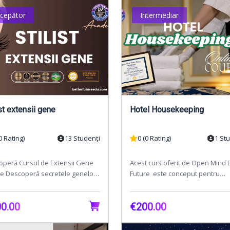
ncepător
Intermediar
Stilist extensii gene
Hotel Housekeeping
0 Rating)
13 Studenți
0 (0 Rating)
1 St
operă Cursul de Extensii Gene
Acest curs oferit de Open Mind 
ne Descoperă secretele genelor
Future este conceput pentru
cte cu cursul nostru online de
începători, cu scopul de a le ofer
sii Gene!...
înțelegere fund...
0.00
€200.00