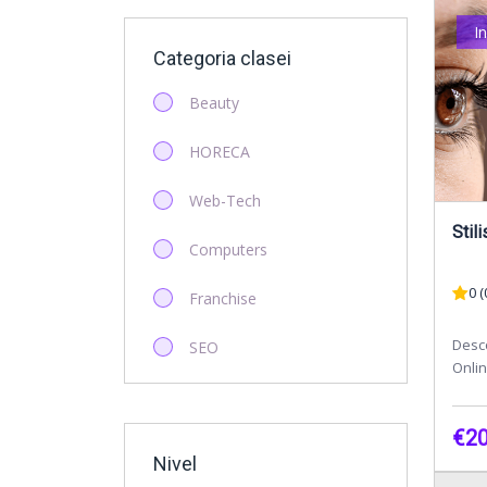
I
Categoria clasei
Beauty
HORECA
Web-Tech
Computers
0 (
Franchise
Desc
SEO
Onli
perfe
Startup
Exten
€20
Antreprenoriat
Nivel