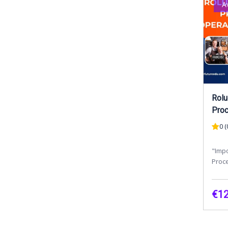
A
Rolu
Proc
Fran
0 (
"Impo
Proce
Fran
ați v
€12