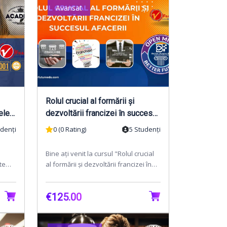
Avansat
Rolul crucial al formării și
ele
dezvoltării francizei în succesul
afacerii
udenți
0 (0 Rating)
5 Studenți
Bine ați venit la cursul "Rolul crucial
te
al formării și dezvoltării francizei în
ctiv
succesul afacerii"!În lumea afacerilor
d...
€125.00