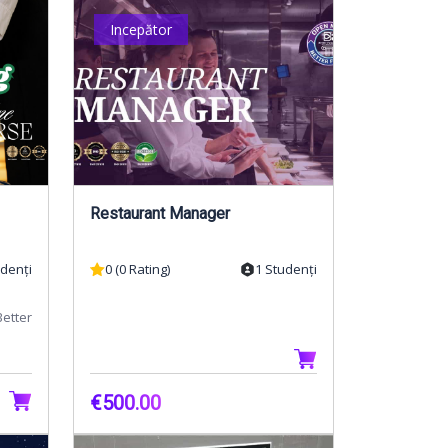
Incepător
Restaurant Manager
udenți
0 (0 Rating)
1 Studenți
Better
i o
€500.00